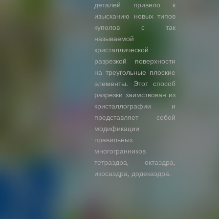
деталей привело к
изысканию новых типов
куполов с так
называемой
кристаллической
разрезкой поверхности
на треугольные плоские
элементы. Этот способ
разрезки заимствован из
кристаллографии и
представляет собой
модификации
правильных
многогранников
тетраэдра, октаэдра,
икосаэдра, додекаэдра.