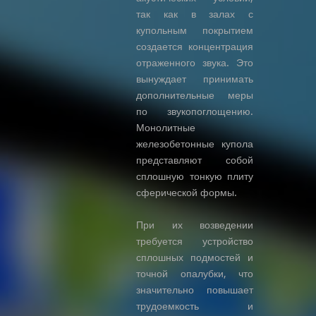
так как в залах с
купольным покрытием
создается концентрация
отраженного звука. Это
вынуждает принимать
дополнительные меры
по звукопоглощению.
Монолитные
железобетонные купола
представляют собой
сплошную тонкую плиту
сферической формы.
При их возведении
требуется устройство
сплошных подмостей и
точной опалубки, что
значительно повышает
трудоемкость и