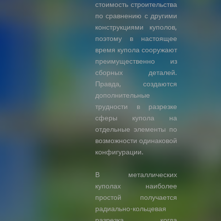
стоимость строительства
по сравнению с другими
конструкциями куполов,
поэтому в настоящее
время купола сооружают
преимущественно из
сборных деталей.
Правда, создаются
дополнительные
трудности в разрезке
сферы купола на
отдельные элементы по
возможности одинаковой
конфигурации.
В металлических
куполах наиболее
простой получается
радиально-кольцевая
разрезка, когда