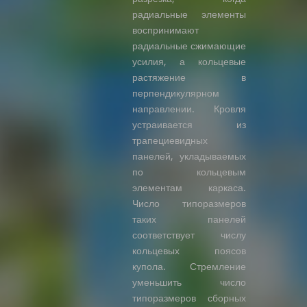
радиальные элементы
воспринимают
радиальные сжимающие
усилия, а кольцевые
растяжение в
перпендикулярном
направлении. Кровля
устраивается из
трапециевидных
панелей, укладываемых
по кольцевым
элементам каркаса.
Число типоразмеров
таких панелей
соответствует числу
кольцевых поясов
купола. Стремление
уменьшить число
типоразмеров сборных