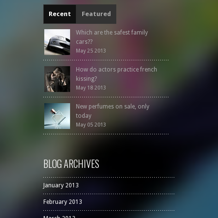
Recent
Featured
Which are the safest family
cars??
May 25 2013
How do actors practice french
kissing?
May 18 2013
New perfumes on sale, only
today
May 05 2013
BLOG ARCHIVES
January 2013
February 2013