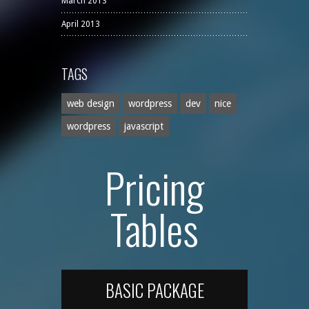
March 2013
April 2013
TAGS
web design
wordpress
dev
nice
wordpress
javascript
Pricing
Tables
BASIC PACKAGE