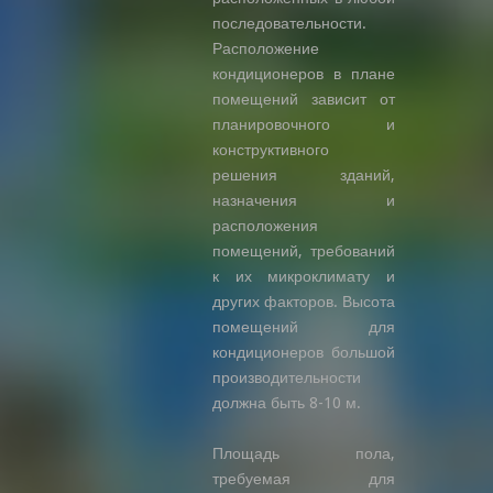
последовательности.
Расположение
кондиционеров в плане
помещений зависит от
планировочного и
конструктивного
решения зданий,
назначения и
расположения
помещений, требований
к их микроклимату и
других факторов. Высота
помещений для
кондиционеров большой
производительности
должна быть 8-10 м.
Площадь пола,
требуемая для