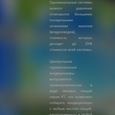
Одноканальные системы
низкого давления
отличаются большими
поперечными
сечениями каналов
(воздуховодов),
стоимость которых
доходит до 25%
стоимости всей системы.
Центральные
горизонтальные
кондиционеры
выпускаются
промышленностью в
виде типовых секций
серии КТ, что позволяет
собирать кондиционеры
с любым числом секций,
расположенных в любой