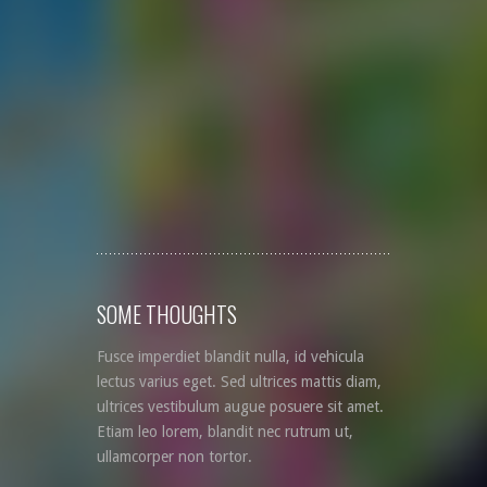
SOME THOUGHTS
Fusce imperdiet blandit nulla, id vehicula
lectus varius eget. Sed ultrices mattis diam,
ultrices vestibulum augue posuere sit amet.
Etiam leo lorem, blandit nec rutrum ut,
ullamcorper non tortor.