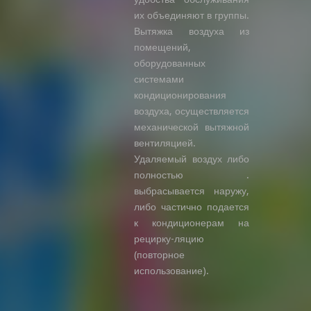
их объединяют в группы.
Вытяжка воздуха из
помещений,
оборудованных
системами
кондиционирования
воздуха, осуществляется
механической вытяжной
вентиляцией.
Удаляемый воздух либо
полностью .
выбрасывается наружу,
либо частично подается
к кондиционерам на
рецирку-ляцию
(повторное
использование).