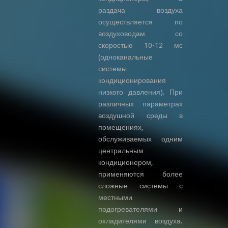
раздача воздуха
осуществляется по
воздуховодам со
скоростью 10-12 мс
(одноканальные
системы
кондиционирования
низкого давления). При
различных параметрах
воздушной среды в
помещениях,
обслуживаемых одним
центральным
кондиционером,
применяются более
сложные системы с
местными
подогревателями и
охладителями воздуха.