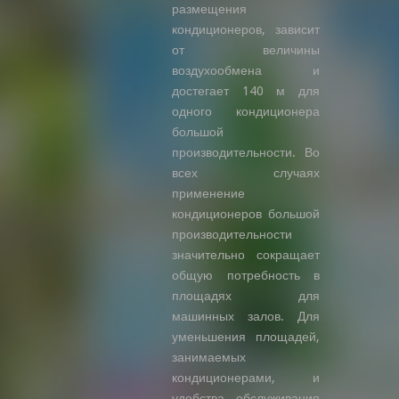
размещения
кондиционеров, зависит
от величины
воздухообмена и
достегает 140 м для
одного кондиционера
большой
производительности. Во
всех случаях
применение
кондиционеров большой
производительности
значительно сокращает
общую потребность в
площадях для
машинных залов. Для
уменьшения площадей,
занимаемых
кондиционерами, и
удобства обслуживания