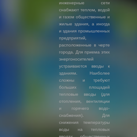
инженерные сети
снабжают теплом, водой
и газом общественные и
жилые здания, а иногда
и здания промышленных
предприятий,
расположенные в черте
города. Для приема этих
энергоносителей
устраиваются вводы к
зданиям. Наиболее
сложны и требуют
больших площадей
тепловые вводы (для
отопления, вентиляции
и горячего водо-
снабжения). Для
снижения температуры
воды на тепловых
вводах общественных