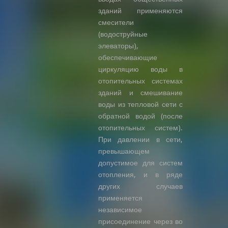
зданий применяются
смесители
(водоструйные
элеваторы),
обеспечивающие
циркуляцию воды в
отопительных системах
зданий и смешивание
воды из тепловой сети с
обратной водой (после
отопительных систем).
При давлении в сети,
превышающем
допустимое для систем
отопления, и в ряде
других случаев
применяется
независимое
присоединение через во