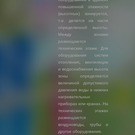
повышенной этажности
(высотных) зонируется,
т.е. делится на части
определенной высоты.
Между зонами
размещаются
технические этажи. Для
оборудования систем
отопления, вентиляции
и водоснабжения высота
зоны определяется
величиной допустимого
давления воды в нижних
нагревательных
приборах или кранах. На
технических этажах
размещаются
воздуховоды, трубы и
другое оборудование.