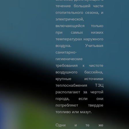
течение большей части
отопительного сезона, и
электрической,
включающейся только
при самых низких
температурах наружного
воздуха. Учитывая
санитарно-
гигиенические
требования к чистоте
воздушного бассейна,
крупные источники
теплоснабжения ТЭЦ
располагают за чертой
города, если они
потребляют твердое
топливо или мазут.
Одни и те же