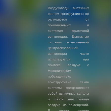
Воздуховоды вытяжных
систем конструктивно не
отличаются от
применяемых в
системах приточной
вентиляции. Вытяжные
системы естественной
централизованной
вентиляции часто
используются при
притоке воздуха с
механическим
побуждением.
Конструктивно такие
системы представляют
собой вытяжные каналы
и шахты для отвода
воздуха из помещений.
В плане здания