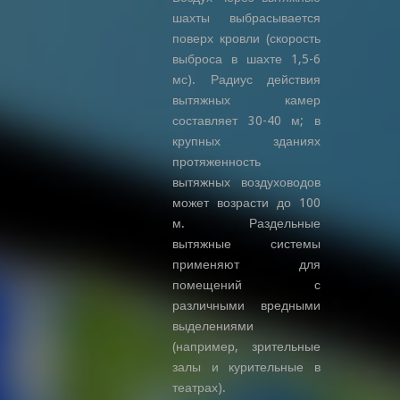
шахты выбрасывается
поверх кровли (скорость
выброса в шахте 1,5-6
мс). Радиус действия
вытяжных камер
составляет 30-40 м; в
крупных зданиях
протяженность
вытяжных воздуховодов
может возрасти до 100
м. Раздельные
вытяжные системы
применяют для
помещений с
различными вредными
выделениями
(например, зрительные
залы и курительные в
театрах).