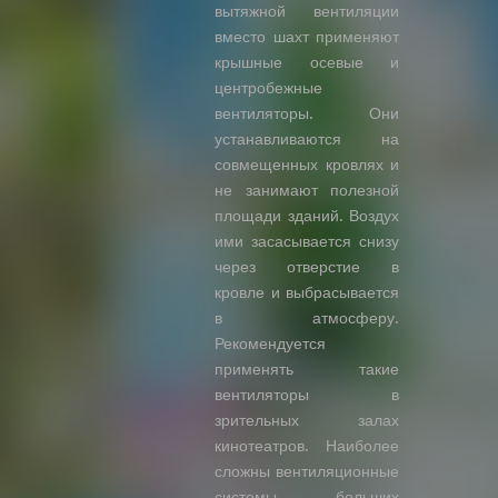
вытяжной вентиляции
вместо шахт применяют
крышные осевые и
центробежные
вентиляторы. Они
устанавливаются на
совмещенных кровлях и
не занимают полезной
площади зданий. Воздух
ими засасывается снизу
через отверстие в
кровле и выбрасывается
в атмосферу.
Рекомендуется
применять такие
вентиляторы в
зрительных залах
кинотеатров. Наиболее
сложны вентиляционные
системы больших