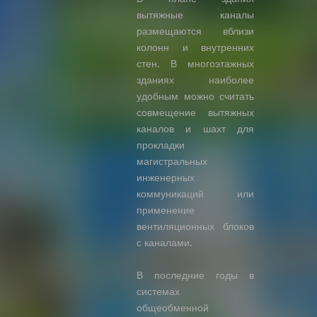
вытяжные каналы
размещаются вблизи
колонн и внутренних
стен. В многоэтажных
зданиях наиболее
удобным можно считать
совмещение вытяжных
каналов и шахт для
прокладки
магистральных
инженерных
коммуникаций или
применение
вентиляционных блоков
с каналами.
В последние годы в
системах
общеобменной