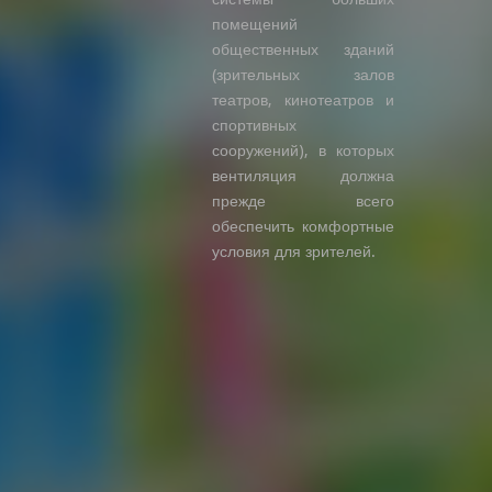
помещений
общественных зданий
(зрительных залов
театров, кинотеатров и
спортивных
сооружений), в которых
вентиляция должна
прежде всего
обеспечить комфортные
условия для зрителей.